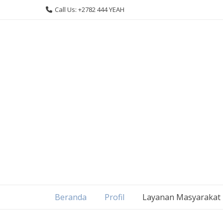
Skip
Call Us: +2782 444 YEAH
to
content
Beranda
Profil
Layanan Masyarakat