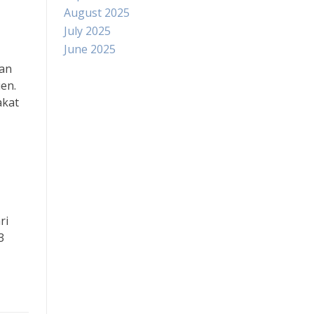
August 2025
July 2025
June 2025
han
en.
Paito
akat
Slot Indosat
Pengeluaran hk
Slot Dana
ri
3
Slot Pulsa Tanpa Potongan
data hongkong
Slot Telkomsel