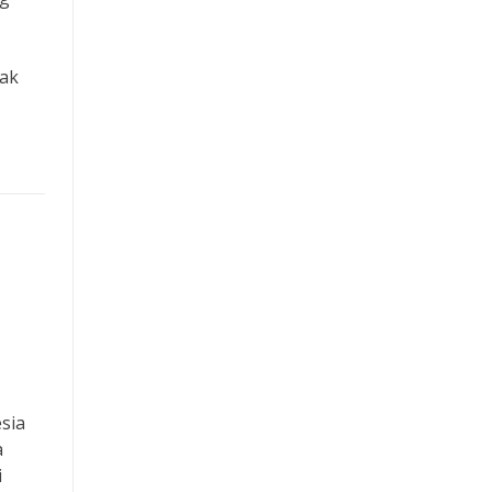
dak
sia
a
i