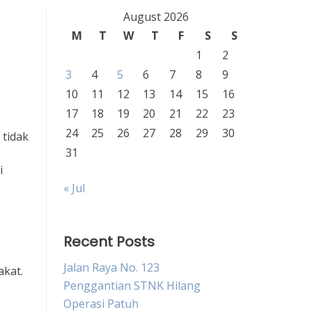
August 2026
M
T
W
T
F
S
S
1
2
3
4
5
6
7
8
9
10
11
12
13
14
15
16
17
18
19
20
21
22
23
24
25
26
27
28
29
30
 tidak
31
i
« Jul
Recent Posts
Jalan Raya No. 123
akat.
Penggantian STNK Hilang
Operasi Patuh