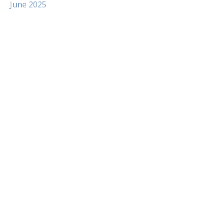
June 2025
Paito
Slot Indosat
Pengeluaran hk
Slot Dana
Slot Pulsa Tanpa Potongan
data hongkong
Slot Telkomsel
Paito SDY