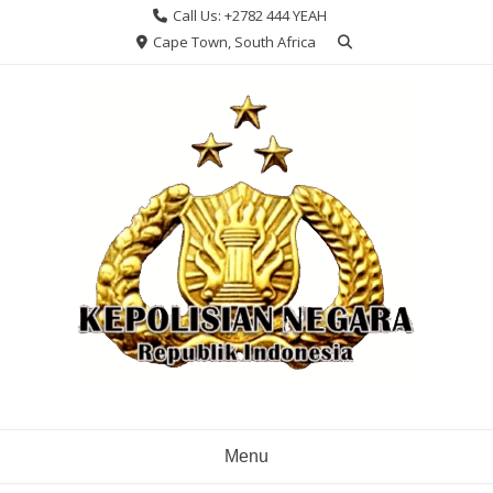
Skip
Call Us: +2782 444 YEAH
to
Cape Town, South Africa
content
Menu