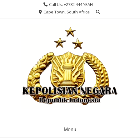
Skip
Call Us: +2782 444 YEAH
to
Cape Town, South Africa
content
Menu