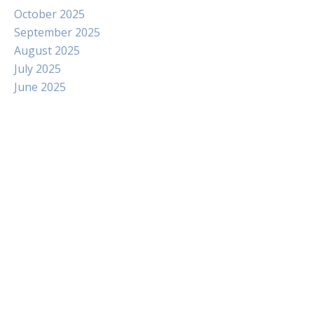
October 2025
September 2025
August 2025
July 2025
June 2025
Paito
Slot Indosat
Pengeluaran hk
Slot Dana
Slot Pulsa Tanpa Potongan
data hongkong