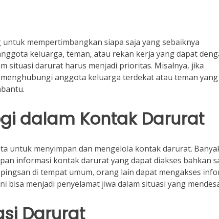
ng untuk mempertimbangkan siapa saja yang sebaiknya
anggota keluarga, teman, atau rekan kerja yang dapat den
situasi darurat harus menjadi prioritas. Misalnya, jika
a, menghubungi anggota keluarga terdekat atau teman yang
mbantu.
gi dalam Kontak Darurat
 kita untuk menyimpan dan mengelola kontak darurat. Banya
mpan informasi kontak darurat yang dapat diakses bahkan s
g pingsan di tempat umum, orang lain dapat mengakses info
i bisa menjadi penyelamat jiwa dalam situasi yang mendes
asi Darurat