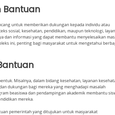
 Bantuan
ncang untuk memberikan dukungan kepada individu atau
s sosial, kesehatan, pendidikan, maupun teknologi, laya
a dan informasi yang dapat membantu menyelesaikan mas
leks ini, penting bagi masyarakat untuk mengetahui berba
 Bantuan
entuk. Misalnya, dalam bidang kesehatan, layanan kesehat
i dan dukungan bagi mereka yang menghadapi masalah
rogram beasiswa dan pendampingan akademik membantu sis
ndidikan mereka.
tuan pemerintah yang ditujukan untuk masyarakat