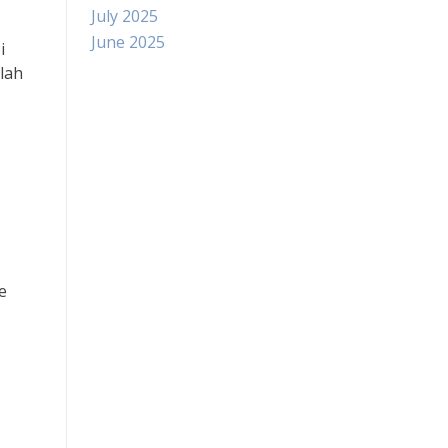
July 2025
June 2025
i
alah
Paito
Slot Indosat
Pengeluaran hk
Slot Dana
e
Slot Pulsa Tanpa Potongan
data hongkong
Slot Telkomsel