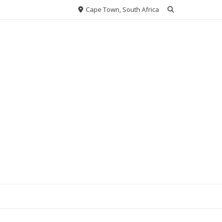
Cape Town, South Africa