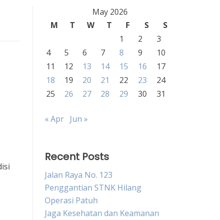
May 2026
M
T
W
T
F
S
S
1
2
3
4
5
6
7
8
9
10
11
12
13
14
15
16
17
18
19
20
21
22
23
24
25
26
27
28
29
30
31
« Apr
Jun »
Recent Posts
isi
Jalan Raya No. 123
Penggantian STNK Hilang
Operasi Patuh
Jaga Kesehatan dan Keamanan