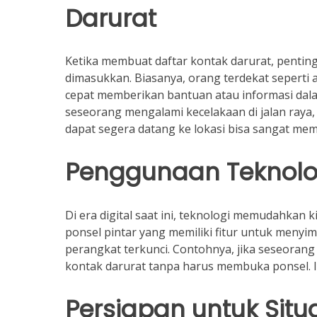
Darurat
Ketika membuat daftar kontak darurat, penti
dimasukkan. Biasanya, orang terdekat seperti 
cepat memberikan bantuan atau informasi dalam 
seseorang mengalami kecelakaan di jalan ray
dapat segera datang ke lokasi bisa sangat me
Penggunaan Teknolo
Di era digital saat ini, teknologi memudahkan
ponsel pintar yang memiliki fitur untuk menyi
perangkat terkunci. Contohnya, jika seseoran
kontak darurat tanpa harus membuka ponsel. In
Persiapan untuk Situ