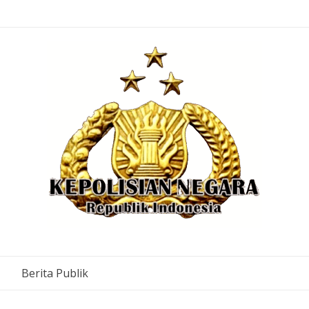
Berita Publik