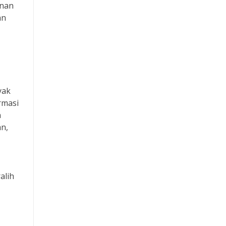
anan
an
yak
rmasi
n
n,
alih