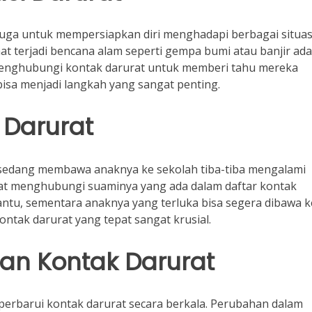
g juga untuk mempersiapkan diri menghadapi berbagai situas
aat terjadi bencana alam seperti gempa bumi atau banjir ad
u, menghubungi kontak darurat untuk memberi tahu mereka
isa menjadi langkah yang sangat penting.
 Darurat
ng sedang membawa anaknya ke sekolah tiba-tiba mengalami
pat menghubungi suaminya yang ada dalam daftar kontak
ntu, sementara anaknya yang terluka bisa segera dibawa k
kontak darurat yang tepat sangat krusial.
an Kontak Darurat
perbarui kontak darurat secara berkala. Perubahan dalam