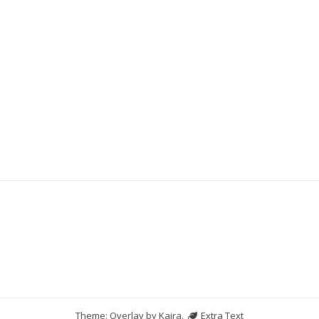
Situs Slot Pulsa
Slot Pulsa
Slot Bet 100
Togel Hongkong
Theme: Overlay by
Kaira
.
Extra Text