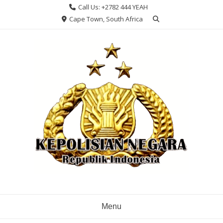
Skip
Call Us: +2782 444 YEAH
to
Cape Town, South Africa
content
Menu