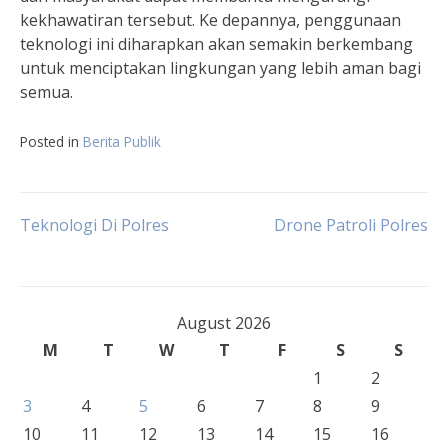
kekhawatiran tersebut. Ke depannya, penggunaan
teknologi ini diharapkan akan semakin berkembang
untuk menciptakan lingkungan yang lebih aman bagi
semua.
Posted in
Berita Publik
Post
Teknologi Di Polres
Drone Patroli Polres
navigation
August 2026
M
T
W
T
F
S
S
1
2
3
4
5
6
7
8
9
10
11
12
13
14
15
16