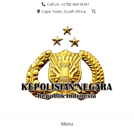
Skip
Call Us: +2782 444 YEAH
to
Cape Town, South Africa
content
Menu