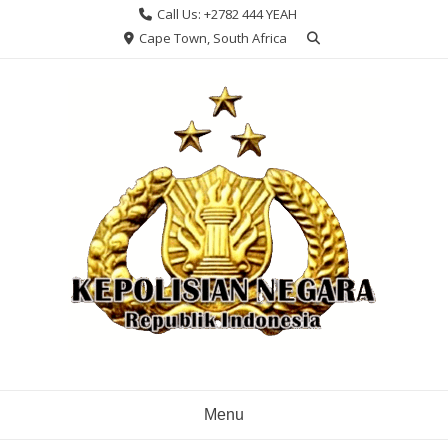
Skip
Call Us: +2782 444 YEAH
to
Cape Town, South Africa
content
Menu