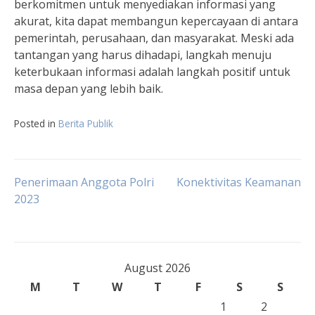
berkomitmen untuk menyediakan informasi yang
akurat, kita dapat membangun kepercayaan di antara
pemerintah, perusahaan, dan masyarakat. Meski ada
tantangan yang harus dihadapi, langkah menuju
keterbukaan informasi adalah langkah positif untuk
masa depan yang lebih baik.
Posted in
Berita Publik
Post
Penerimaan Anggota Polri
Konektivitas Keamanan
2023
navigation
August 2026
M
T
W
T
F
S
S
1
2