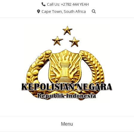
Skip
Call Us: +2782 444 YEAH
to
Cape Town, South Africa
content
Menu