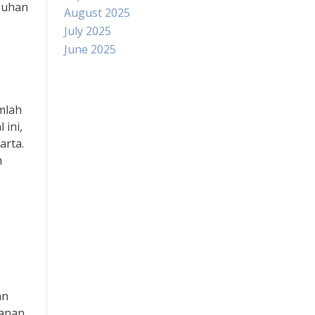
mbuhan
August 2025
July 2025
June 2025
Paito
mlah
 ini,
Slot Indosat
arta.
n
Pengeluaran hk
Slot Dana
Slot Pulsa Tanpa Potongan
data hongkong
an
Slot Telkomsel
janan