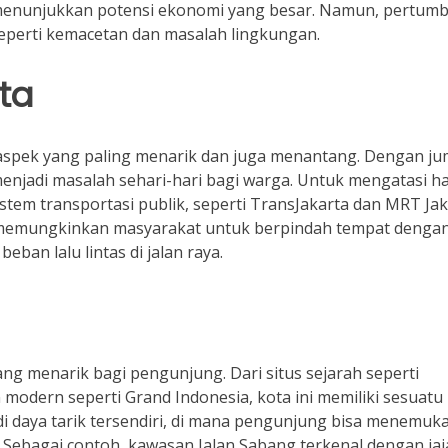
ni, menunjukkan potensi ekonomi yang besar. Namun, pertu
eperti kemacetan dan masalah lingkungan.
rta
 aspek yang paling menarik dan juga menantang. Dengan ju
jadi masalah sehari-hari bagi warga. Untuk mengatasi hal
em transportasi publik, seperti TransJakarta dan MRT Jak
n memungkinkan masyarakat untuk berpindah tempat denga
ban lalu lintas di jalan raya.
g menarik bagi pengunjung. Dari situs sejarah seperti
odern seperti Grand Indonesia, kota ini memiliki sesuatu
di daya tarik tersendiri, di mana pengunjung bisa menemuk
. Sebagai contoh, kawasan Jalan Sabang terkenal dengan ja