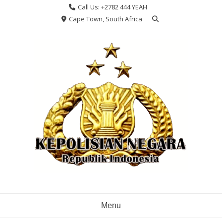
Skip
Call Us: +2782 444 YEAH
to
Cape Town, South Africa
content
Menu