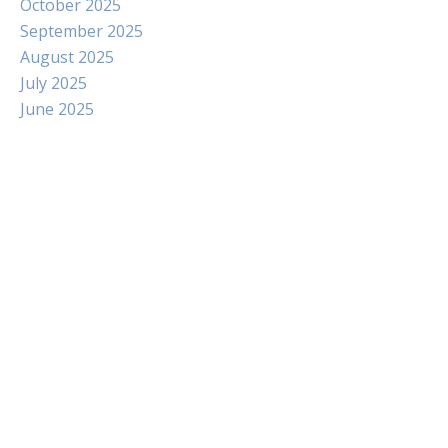
October 2025
September 2025
August 2025
July 2025
June 2025
Paito
Slot Indosat
Pengeluaran hk
Slot Dana
Slot Pulsa Tanpa Potongan
data hongkong