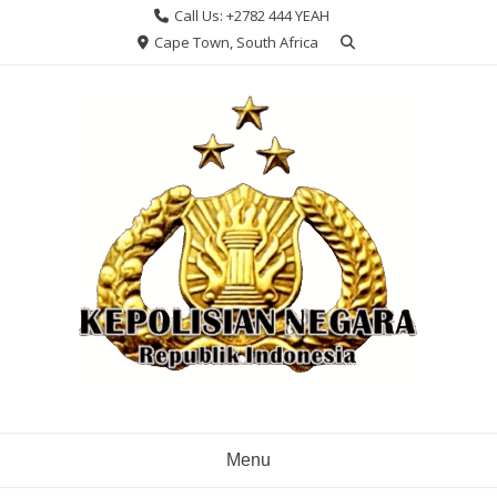
Skip
Call Us: +2782 444 YEAH
to
Cape Town, South Africa
content
Menu