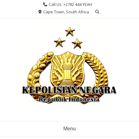
Skip
Call Us: +2782 444 YEAH
to
Cape Town, South Africa
content
Menu