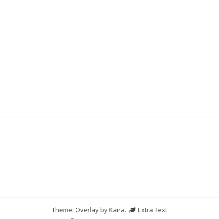
Situs Slot Pulsa
Slot Pulsa
Slot Bet 100
Togel Hongkong
Theme: Overlay by
Kaira
.
Extra Text