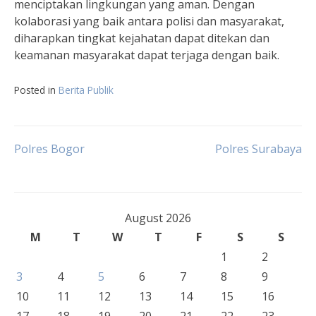
menciptakan lingkungan yang aman. Dengan
kolaborasi yang baik antara polisi dan masyarakat,
diharapkan tingkat kejahatan dapat ditekan dan
keamanan masyarakat dapat terjaga dengan baik.
Posted in
Berita Publik
Post
Polres Bogor
Polres Surabaya
navigation
August 2026
M
T
W
T
F
S
S
1
2
3
4
5
6
7
8
9
10
11
12
13
14
15
16
17
18
19
20
21
22
23