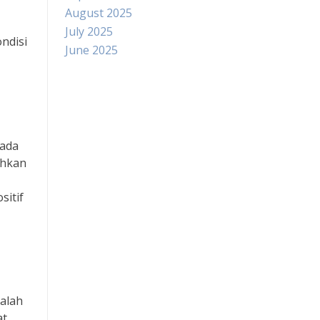
August 2025
July 2025
ndisi
June 2025
Paito
Slot Indosat
pada
ahkan
Pengeluaran hk
sitif
Slot Dana
Slot Pulsa Tanpa Potongan
data hongkong
Salah
Slot Telkomsel
at