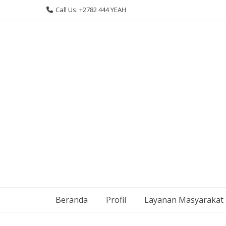
Skip
Call Us: +2782 444 YEAH
to
content
Beranda
Profil
Layanan Masyarakat