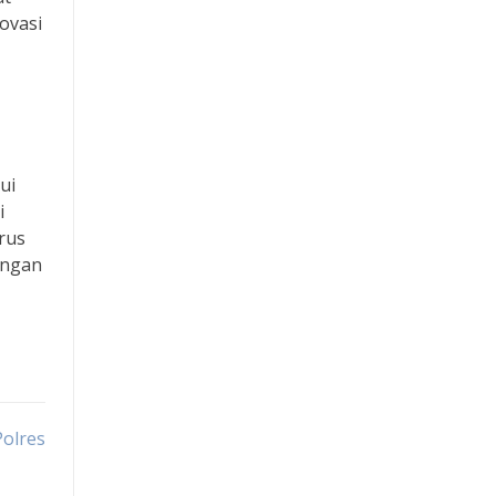
ovasi
Paito SDY
Pengeluaran Macau
Keluaran Macau
ui
Situs Slot Pulsa
i
rus
RTP
ungan
Slot 5000
Slot Dana
Slot Indosat
Polres
Slot Pulsa Indosat