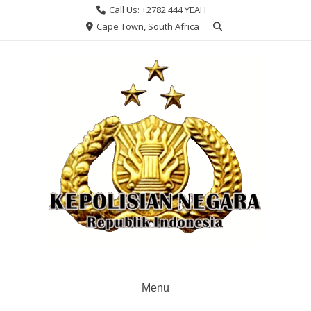
Skip
Call Us: +2782 444 YEAH
to
Cape Town, South Africa
content
Menu