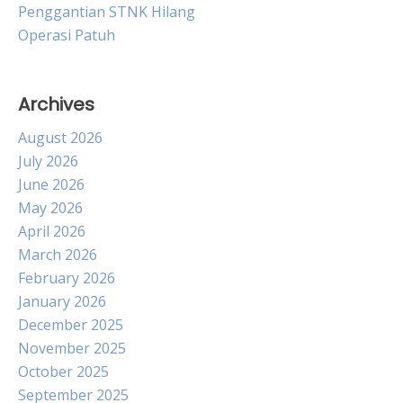
Penggantian STNK Hilang
Operasi Patuh
Archives
August 2026
July 2026
June 2026
May 2026
April 2026
March 2026
February 2026
January 2026
December 2025
November 2025
October 2025
September 2025