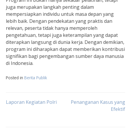
Program ini bukan hanya sekadar pelatihan, tetapi
juga merupakan langkah penting dalam
mempersiapkan individu untuk masa depan yang
lebih baik. Dengan pendekatan yang praktis dan
relevan, peserta tidak hanya memperoleh
pengetahuan, tetapi juga keterampilan yang dapat
diterapkan langsung di dunia kerja. Dengan demikian,
program ini diharapkan dapat memberikan kontribusi
signifikan bagi pengembangan sumber daya manusia
di Indonesia.
Posted in
Berita Publik
Post
Laporan Kegiatan Polri
Penanganan Kasus yang
Efektif
navigation