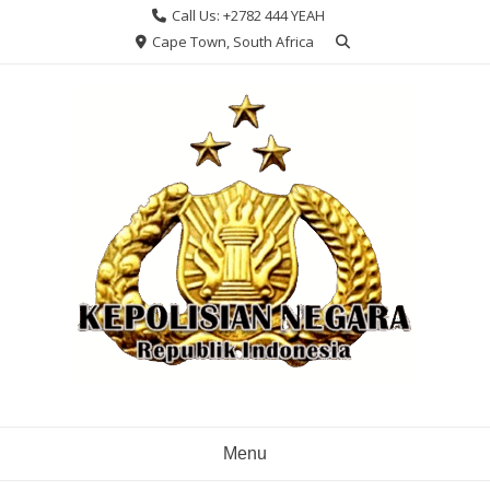
Skip
Call Us: +2782 444 YEAH
to
Cape Town, South Africa
content
Menu