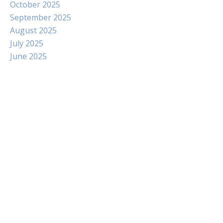
October 2025
September 2025
August 2025
July 2025
June 2025
Paito
Slot Indosat
Pengeluaran hk
Slot Dana
Slot Pulsa Tanpa Potongan
data hongkong