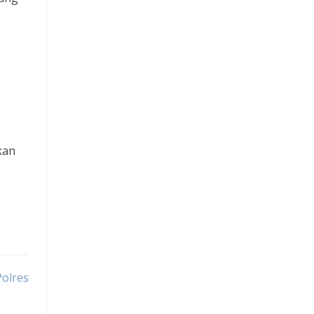
Paito SDY
Pengeluaran Macau
Keluaran Macau
Situs Slot Pulsa
kan
RTP
Slot 5000
Slot Dana
Slot Indosat
olres
Slot Pulsa Indosat