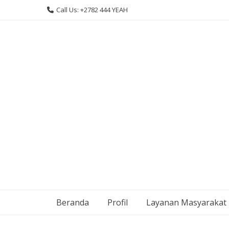
Skip
Call Us: +2782 444 YEAH
to
content
Beranda
Profil
Layanan Masyarakat