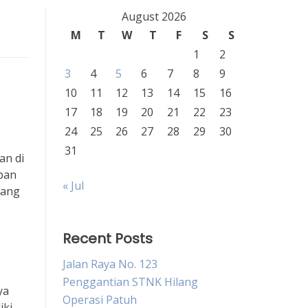
August 2026
M
T
W
T
F
S
S
1
2
3
4
5
6
7
8
9
10
11
12
13
14
15
16
17
18
19
20
21
22
23
24
25
26
27
28
29
30
31
an di
iban
« Jul
yang
Recent Posts
Jalan Raya No. 123
Penggantian STNK Hilang
ya
Operasi Patuh
iki