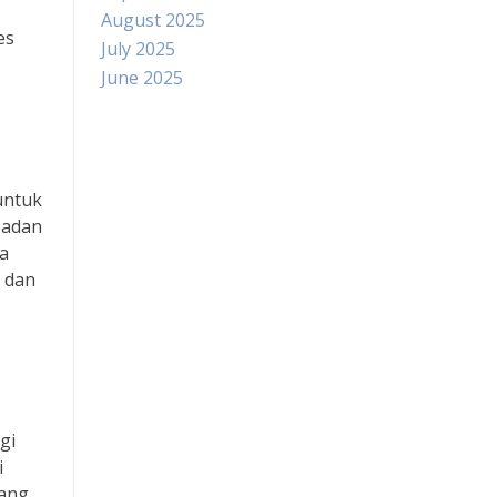
August 2025
es
July 2025
June 2025
Paito
untuk
Slot Indosat
Badan
a
Pengeluaran hk
t dan
Slot Dana
Slot Pulsa Tanpa Potongan
data hongkong
gi
i
Slot Telkomsel
yang