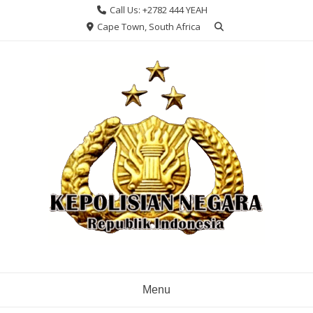
Skip
Call Us: +2782 444 YEAH
to
Cape Town, South Africa
content
Menu