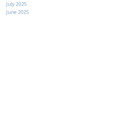
July 2025
June 2025
Paito
Slot Indosat
Pengeluaran hk
Slot Dana
Slot Pulsa Tanpa Potongan
data hongkong
Slot Telkomsel