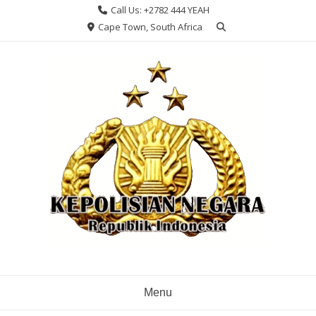
Skip
Call Us: +2782 444 YEAH
to
Cape Town, South Africa
content
Menu