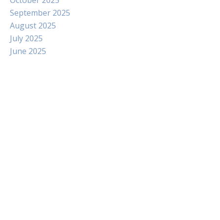
September 2025
August 2025
July 2025
June 2025
Paito
Slot Indosat
Pengeluaran hk
Slot Dana
Slot Pulsa Tanpa Potongan
data hongkong