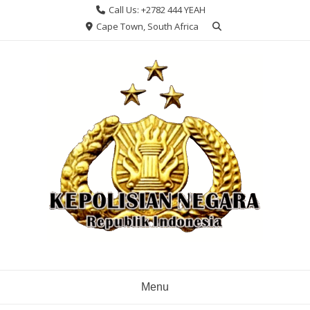
Skip
Call Us: +2782 444 YEAH
to
Cape Town, South Africa
content
Menu