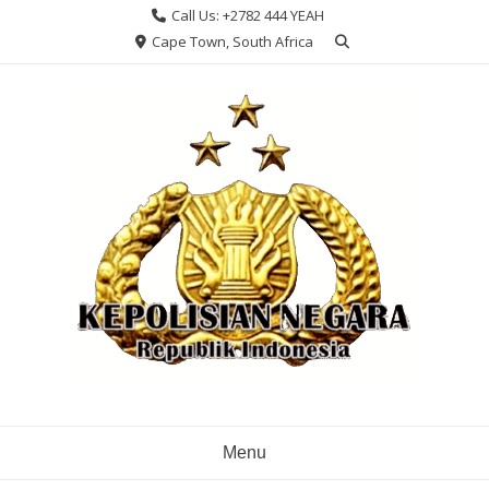
Skip
Call Us: +2782 444 YEAH
to
Cape Town, South Africa
content
Menu