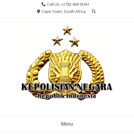
Skip
Call Us: +2782 444 YEAH
to
Cape Town, South Africa
content
Menu