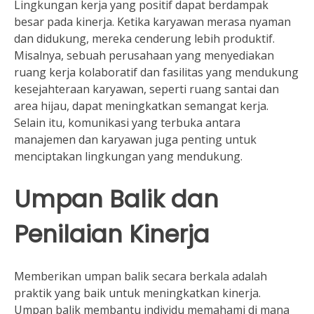
Lingkungan kerja yang positif dapat berdampak
besar pada kinerja. Ketika karyawan merasa nyaman
dan didukung, mereka cenderung lebih produktif.
Misalnya, sebuah perusahaan yang menyediakan
ruang kerja kolaboratif dan fasilitas yang mendukung
kesejahteraan karyawan, seperti ruang santai dan
area hijau, dapat meningkatkan semangat kerja.
Selain itu, komunikasi yang terbuka antara
manajemen dan karyawan juga penting untuk
menciptakan lingkungan yang mendukung.
Umpan Balik dan
Penilaian Kinerja
Memberikan umpan balik secara berkala adalah
praktik yang baik untuk meningkatkan kinerja.
Umpan balik membantu individu memahami di mana