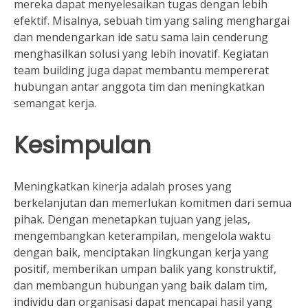
mereka dapat menyelesaikan tugas dengan lebih
efektif. Misalnya, sebuah tim yang saling menghargai
dan mendengarkan ide satu sama lain cenderung
menghasilkan solusi yang lebih inovatif. Kegiatan
team building juga dapat membantu mempererat
hubungan antar anggota tim dan meningkatkan
semangat kerja.
Kesimpulan
Meningkatkan kinerja adalah proses yang
berkelanjutan dan memerlukan komitmen dari semua
pihak. Dengan menetapkan tujuan yang jelas,
mengembangkan keterampilan, mengelola waktu
dengan baik, menciptakan lingkungan kerja yang
positif, memberikan umpan balik yang konstruktif,
dan membangun hubungan yang baik dalam tim,
individu dan organisasi dapat mencapai hasil yang