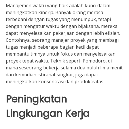
Manajemen waktu yang baik adalah kunci dalam
meningkatkan kinerja. Banyak orang merasa
terbebani dengan tugas yang menumpuk, tetapi
dengan mengatur waktu dengan bijaksana, mereka
dapat menyelesaikan pekerjaan dengan lebih efisien.
Contohnya, seorang manajer proyek yang membagi
tugas menjadi beberapa bagian kecil dapat
membantu timnya untuk fokus dan menyelesaikan
proyek tepat waktu. Teknik seperti Pomodoro, di
mana seseorang bekerja selama dua puluh lima menit
dan kemudian istirahat singkat, juga dapat
meningkatkan konsentrasi dan produktivitas.
Peningkatan
Lingkungan Kerja