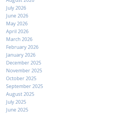
August 2026
July 2026
June 2026
May 2026
April 2026
March 2026
February 2026
January 2026
December 2025
November 2025
October 2025
September 2025
August 2025
July 2025
June 2025
Paito