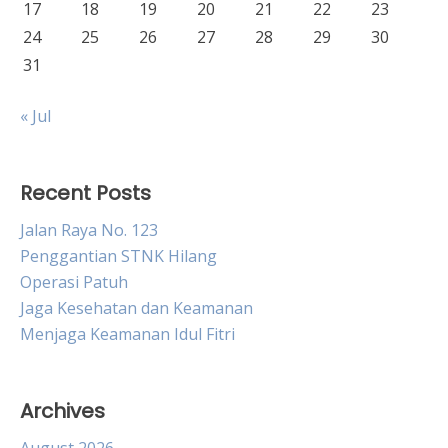
17
18
19
20
21
22
23
24
25
26
27
28
29
30
31
« Jul
Recent Posts
Jalan Raya No. 123
Penggantian STNK Hilang
Operasi Patuh
Jaga Kesehatan dan Keamanan
Menjaga Keamanan Idul Fitri
Archives