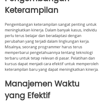
Keterampilan
Pengembangan keterampilan sangat penting untuk
meningkatkan kinerja. Dalam banyak kasus, individu
perlu terus belajar dan beradaptasi dengan
perubahan yang terjadi dalam lingkungan kerja.
Misalnya, seorang programmer harus terus
memperbarui pengetahuannya tentang teknologi
terbaru untuk tetap relevan di pasar. Pelatihan dan
kursus dapat menjadi cara efektif untuk memperoleh
keterampilan baru yang dapat meningkatkan kinerja.
Manajemen Waktu
yang Efektif