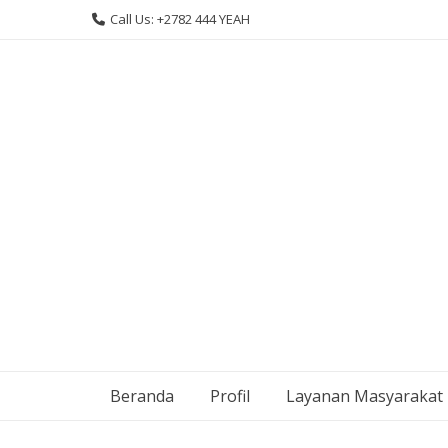
Skip
Call Us: +2782 444 YEAH
to
content
Beranda
Profil
Layanan Masyarakat