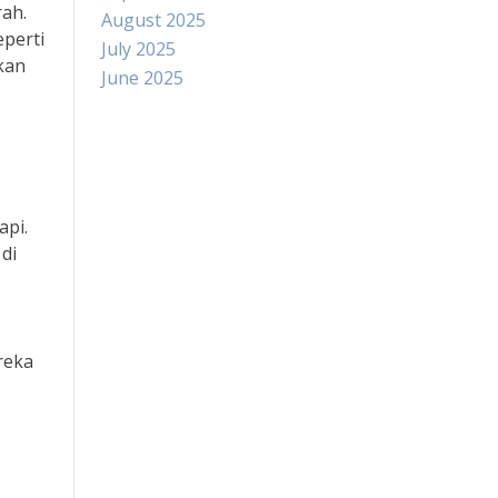
rah.
August 2025
perti
July 2025
kan
June 2025
Paito
Slot Indosat
api.
di
Pengeluaran hk
Slot Dana
reka
Slot Pulsa Tanpa Potongan
data hongkong
Slot Telkomsel