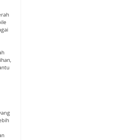
Paito SDY
erah
ile
Pengeluaran Macau
agai
Keluaran Macau
ah
Situs Slot Pulsa
ihan,
antu
RTP
Slot 5000
Slot Dana
yang
Slot Indosat
ebih
Slot Pulsa Indosat
an